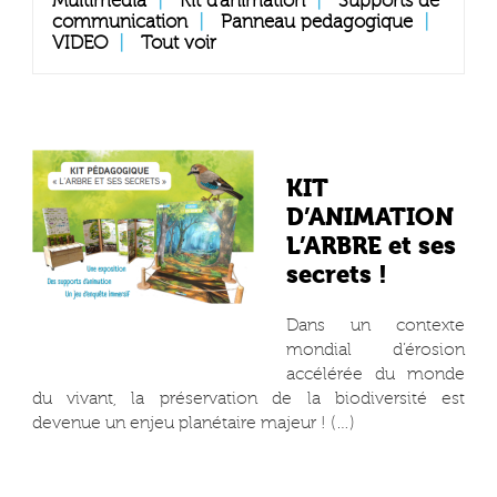
Multimédia
|
Kit d’animation
|
Supports de
communication
|
Panneau pedagogique
|
VIDEO
|
Tout voir
KIT
D’ANIMATION
L’ARBRE et ses
secrets !
Dans un contexte
mondial d’érosion
accélérée du monde
du vivant, la préservation de la biodiversité est
devenue un enjeu planétaire majeur ! (…)